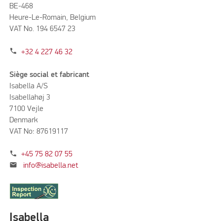
BE-468
Heure-Le-Romain, Belgium
VAT No. 194 6547 23
phone
+32 4 227 46 32
Siège social et fabricant
Isabella A/S
Isabellahøj 3
7100 Vejle
Denmark
VAT No: 87619117
phone
+45 75 82 07 55
mail
info@isabella.net
Isabella