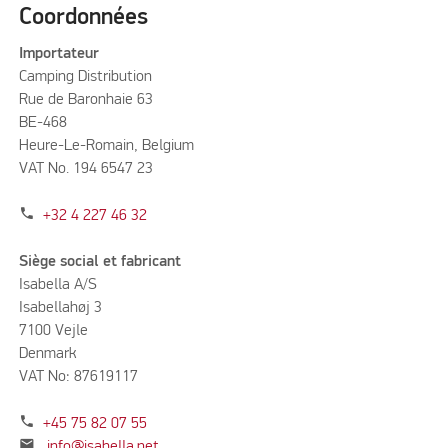
Coordonnées
Importateur
Camping Distribution
Rue de Baronhaie 63
BE-468
Heure-Le-Romain, Belgium
VAT No. 194 6547 23
phone
+32 4 227 46 32
Siège social et fabricant
Isabella A/S
Isabellahøj 3
7100 Vejle
Denmark
VAT No: 87619117
phone
+45 75 82 07 55
mail
info@isabella.net