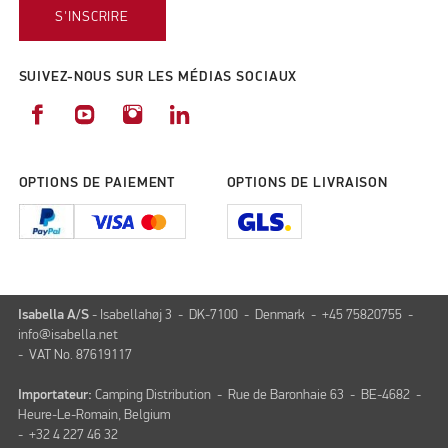
S'INSCRIRE
SUIVEZ-NOUS SUR LES MÉDIAS SOCIAUX
OPTIONS DE PAIEMENT
OPTIONS DE LIVRAISON
Isabella A/S
- Isabellahøj 3 - DK-7100 - Denmark - +45 75820755 -
info@isabella.net
- VAT No. 87619117
Importateur:
Camping Distribution - Rue de Baronhaie 63 - BE-4682 -
Heure-Le-Romain, Belgium
- +32 4 227 46 32