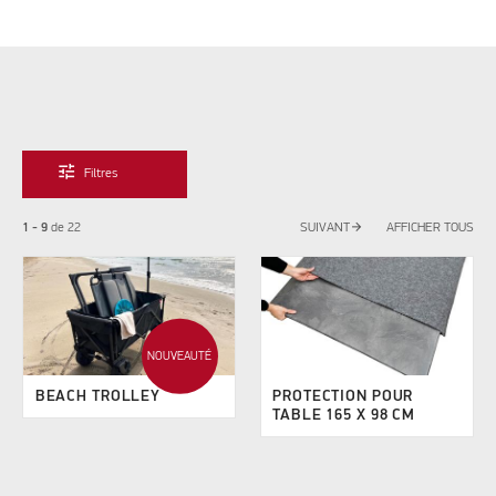
tune
Filtres
arrow_forward
1 - 9
de
22
SUIVANT
AFFICHER TOUS
NOUVEAUTÉ
BEACH TROLLEY
PROTECTION POUR
TABLE 165 X 98 CM