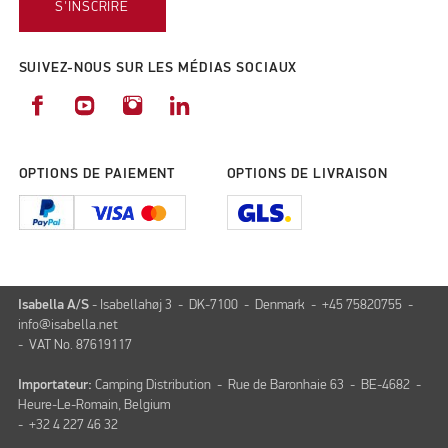
S'INSCRIRE
SUIVEZ-NOUS SUR LES MÉDIAS SOCIAUX
OPTIONS DE PAIEMENT
OPTIONS DE LIVRAISON
Isabella A/S
- Isabellahøj 3 - DK-7100 - Denmark - +45 75820755 -
info@isabella.net
- VAT No. 87619117
Importateur:
Camping Distribution - Rue de Baronhaie 63 - BE-4682 -
Heure-Le-Romain, Belgium
- +32 4 227 46 32