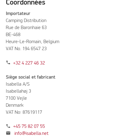
Coordonnées
Importateur
Camping Distribution
Rue de Baronhaie 63
BE-468
Heure-Le-Romain, Belgium
VAT No. 194 6547 23
phone
+32 4 227 46 32
Siège social et fabricant
Isabella A/S
Isabellahøj 3
7100 Vejle
Denmark
VAT No: 87619117
phone
+45 75 82 07 55
mail
info@isabella.net