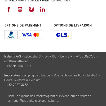
SUIVEZ-NOUS SUR LES MÉDIAS SOCIAUX
OPTIONS DE PAIEMENT
OPTIONS DE LIVRAISON
Isabella A/S
- Isabellahøj 3 - DK-7100 - Denmark - +45 75820755 -
info@isabella.net
- VAT No. 87619117
Importateur:
Camping Distribution - Rue de Baronhaie 63 - BE-4682 -
Heure-Le-Romain, Belgium
- +32 4 227 46 32
Isabella exprime des réserves quant aux éventuelles erreurs de
contenu. Tous droits réservés Isabella.