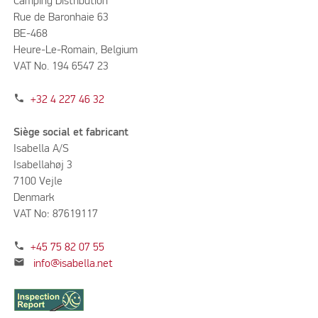
Camping Distribution
Rue de Baronhaie 63
BE-468
Heure-Le-Romain, Belgium
VAT No. 194 6547 23
phone
+32 4 227 46 32
Siège social et fabricant
Isabella A/S
Isabellahøj 3
7100 Vejle
Denmark
VAT No: 87619117
phone
+45 75 82 07 55
mail
info@isabella.net