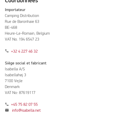
Coordonnées
Importateur
Camping Distribution
Rue de Baronhaie 63
BE-468
Heure-Le-Romain, Belgium
VAT No. 194 6547 23
phone
+32 4 227 46 32
Siège social et fabricant
Isabella A/S
Isabellahøj 3
7100 Vejle
Denmark
VAT No: 87619117
phone
+45 75 82 07 55
mail
info@isabella.net