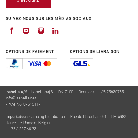
S'INSCRIRE
SUIVEZ-NOUS SUR LES MÉDIAS SOCIAUX
OPTIONS DE PAIEMENT
OPTIONS DE LIVRAISON
Isabella A/S
- Isabellahøj 3 - DK-7100 - Denmark - +45 75820755 -
info@isabella.net
- VAT No. 87619117
Importateur:
Camping Distribution - Rue de Baronhaie 63 - BE-4682 -
Heure-Le-Romain, Belgium
- +32 4 227 46 32