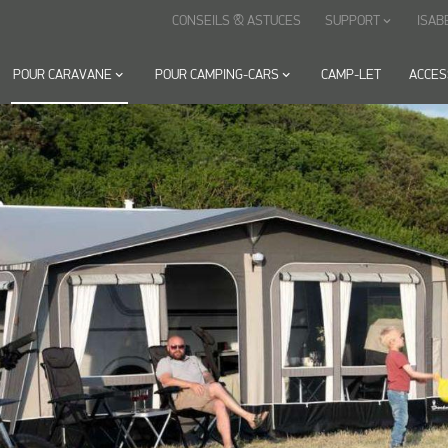
CONSEILS & ASTUCES
SUPPORT
ISAB
keyboard_arrow_down
POUR CARAVANE
keyboard_arrow_down
POUR CAMPING-CARS
keyboard_arrow_down
CAMP-LET
ACCES