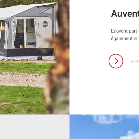
Auvent
L’auvent part
également si v
Lais