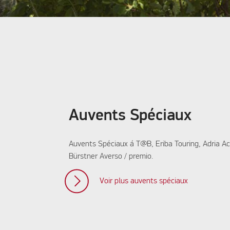
Auvents Spéciaux
Auvents Spéciaux á T@B, Eriba Touring, Adria Ac
Bürstner Averso / premio.
Voir plus auvents spéciaux