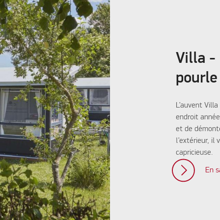
Villa 
pourle
L’auvent Vill
endroit année
et de démonte
l’extérieur, i
capricieuse.
En s