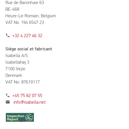
Rue de Baronhaie 63
BE-468
Heure-Le-Romain, Belgium
VAT No. 194 6547 23
phone
+32 4 227 46 32
Siège social et fabricant
Isabella A/S
Isabellahøj 3
7100 Vejle
Denmark
VAT No: 87619117
phone
+45 75 82 07 55
mail
info@isabella.net