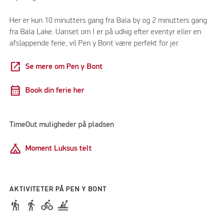
Her er kun 10 minutters gang fra Bala by og 2 minutters gang
fra Bala Lake. Uanset om I er på udkig efter eventyr eller en
afslappende ferie, vil Pen y Bont være perfekt for jer.
open_in_new
Se mere om Pen y Bont
calendar_month
Book din ferie her
TimeOut muligheder på pladsen
Camping
Moment Luksus telt
AKTIVITETER PÅ PEN Y BONT
hiking
directions_walk
directions_bike
kayaking