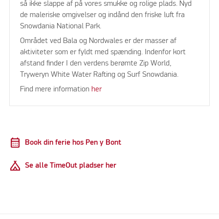
så ikke slappe af på vores smukke og rolige plads. Nyd
de maleriske omgivelser og indånd den friske luft fra
Snowdania National Park.
Området ved Bala og Nordwales er der masser af
aktiviteter som er fyldt med spænding. Indenfor kort
afstand finder I den verdens berømte Zip World,
Tryweryn White Water Rafting og Surf Snowdania.
Find mere information
her
calendar_month
Book din ferie hos Pen y Bont
Camping
Se alle TimeOut pladser her