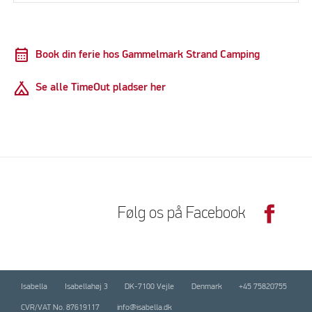
calendar_month
Book din ferie hos Gammelmark Strand Camping
Camping
Se alle TimeOut pladser her
Følg os på Facebook
Isabella
Isabellahøj 3
DK-7100 Vejle
Denmark
+45 75820755
CVR/VAT No. 87619117
info@isabella.dk