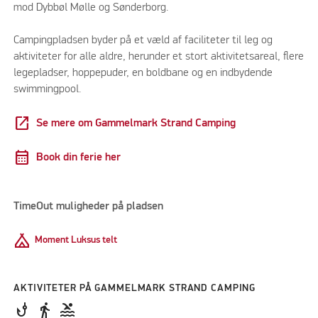
mod Dybbøl Mølle og Sønderborg.
Campingpladsen byder på et væld af faciliteter til leg og
aktiviteter for alle aldre, herunder et stort aktivitetsareal, flere
legepladser, hoppepuder, en boldbane og en indbydende
swimmingpool.
open_in_new
Se mere om Gammelmark Strand Camping
calendar_month
Book din ferie her
TimeOut muligheder på pladsen
Camping
Moment Luksus telt
AKTIVITETER PÅ GAMMELMARK STRAND CAMPING
phishing
directions_walk
pool