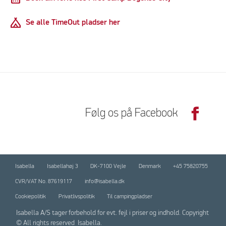
Camping
Se alle TimeOut pladser her
Følg os på Facebook
Isabella
Isabellahøj 3
DK-7100 Vejle
Denmark
+45 75820755
CVR/VAT No. 87619117
info@isabella.dk
Cookiepolitik
Privatlivspolitik
Til campingpladser
Isabella A/S tager forbehold for evt. fejl i priser og indhold. Copyright
© All rights reserved Isabella.