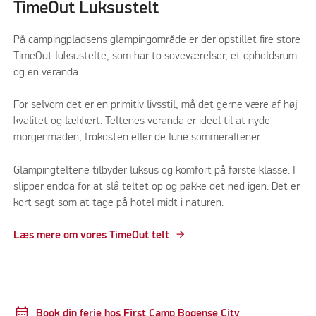
TimeOut Luksustelt
På campingpladsens glampingområde er der opstillet fire store
TimeOut luksustelte, som har to soveværelser, et opholdsrum
og en veranda.
For selvom det er en primitiv livsstil, må det gerne være af høj
kvalitet og lækkert. Teltenes veranda er ideel til at nyde
morgenmaden, frokosten eller de lune sommeraftener.
Glampingteltene tilbyder luksus og komfort på første klasse. I
slipper endda for at slå teltet op og pakke det ned igen. Det er
kort sagt som at tage på hotel midt i naturen.
Læs mere om vores TimeOut telt
calendar_month
Book din ferie hos First Camp Bogense City