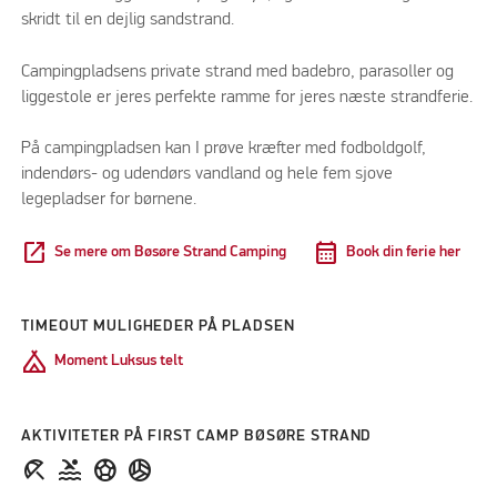
skridt til en dejlig sandstrand.
Campingpladsens private strand med badebro, parasoller og
liggestole er jeres perfekte ramme for jeres næste strandferie.
På campingpladsen kan I prøve kræfter med fodboldgolf,
indendørs- og udendørs vandland og hele fem sjove
legepladser for børnene.
open_in_new
calendar_month
Se mere om Bøsøre Strand Camping
Book din ferie her
TIMEOUT MULIGHEDER PÅ PLADSEN
Camping
Moment Luksus telt
AKTIVITETER PÅ FIRST CAMP BØSØRE STRAND
beach_access
pool
Sports_Soccer
Sports_Volleyball