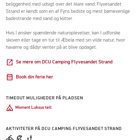
beliggenhed med udsigt over det klare vand. Flyvesandet
Strand er kendt som en af Fyns bedste og mest børnevenlige
badestrande med sand og klitter.
Hvis I ønsker spændende naturoplevelser, kan I udforske
skoven eller tage en tur til Æbelø med sin vilde natur, hvor
havørne og dådyr venter på at blive opdaget.
open_in_new
Se mere om DCU Camping Flyvesandet Strand
calendar_month
Book din ferie her
TIMEOUT MULIGHEDER PÅ PLADSEN
Camping
Moment Luksus telt
AKTIVITETER PÅ DCU CAMPING FLYVESANDET STRAND
directions_bike
beach_access
phishing