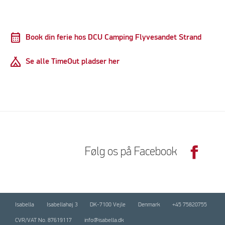
calendar_month
Book din ferie hos DCU Camping Flyvesandet Strand
Camping
Se alle TimeOut pladser her
Følg os på Facebook
Isabella
Isabellahøj 3
DK-7100 Vejle
Denmark
+45 75820755
CVR/VAT No. 87619117
info@isabella.dk